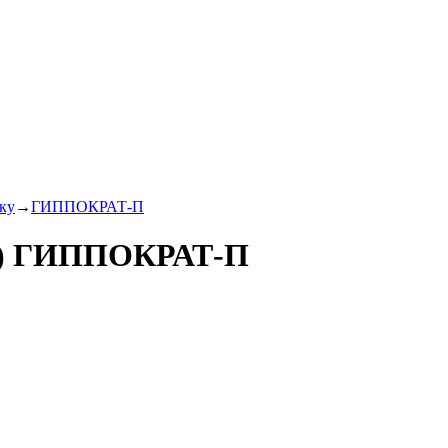
ку
→
ГИППОКРАТ-П
*в) ГИППОКРАТ-П