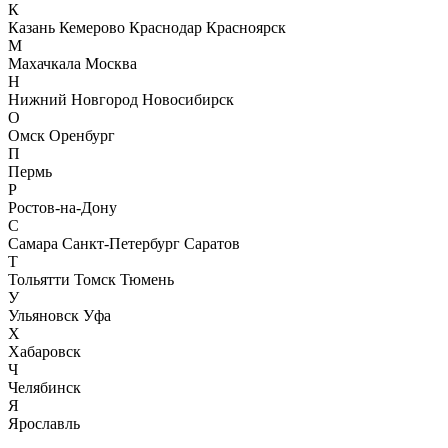
К
Казань
Кемерово
Краснодар
Красноярск
М
Махачкала
Москва
Н
Нижний Новгород
Новосибирск
О
Омск
Оренбург
П
Пермь
Р
Ростов-на-Дону
С
Самара
Санкт-Петербург
Саратов
Т
Тольятти
Томск
Тюмень
У
Ульяновск
Уфа
Х
Хабаровск
Ч
Челябинск
Я
Ярославль