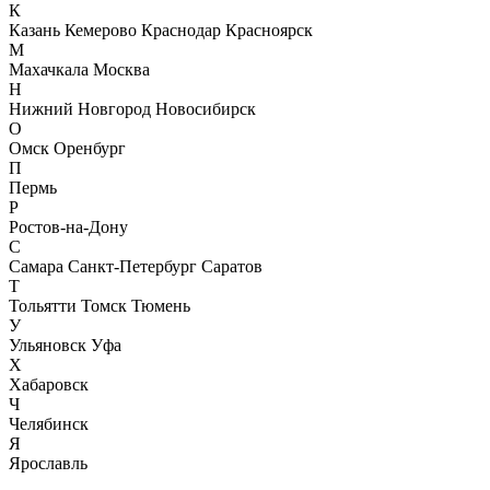
К
Казань
Кемерово
Краснодар
Красноярск
М
Махачкала
Москва
Н
Нижний Новгород
Новосибирск
О
Омск
Оренбург
П
Пермь
Р
Ростов-на-Дону
С
Самара
Санкт-Петербург
Саратов
Т
Тольятти
Томск
Тюмень
У
Ульяновск
Уфа
Х
Хабаровск
Ч
Челябинск
Я
Ярославль