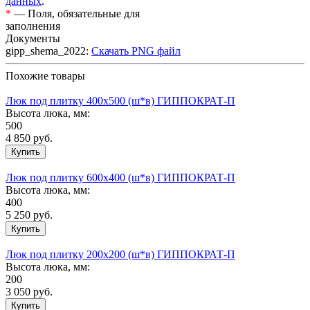
данных
.
*
— Поля, обязательные для
заполнения
Документы
gipp_shema_2022:
Скачать PNG файл
Похожие товары
Люк под плитку 400х500 (ш*в) ГИППОКРАТ-П
Высота люка, мм:
500
4 850
руб.
Люк под плитку 600х400 (ш*в) ГИППОКРАТ-П
Высота люка, мм:
400
5 250
руб.
Люк под плитку 200х200 (ш*в) ГИППОКРАТ-П
Высота люка, мм:
200
3 050
руб.