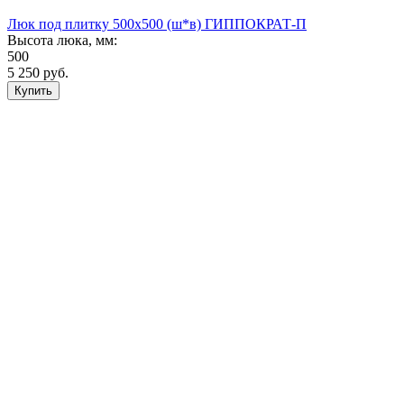
Люк под плитку 500х500 (ш*в) ГИППОКРАТ-П
Высота люка, мм:
500
5 250
руб.