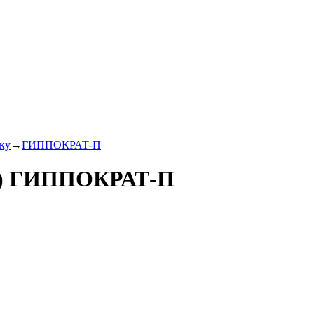
ку
→
ГИППОКРАТ-П
*в) ГИППОКРАТ-П