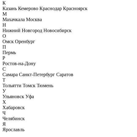
К
Казань
Кемерово
Краснодар
Красноярск
М
Махачкала
Москва
Н
Нижний Новгород
Новосибирск
О
Омск
Оренбург
П
Пермь
Р
Ростов-на-Дону
С
Самара
Санкт-Петербург
Саратов
Т
Тольятти
Томск
Тюмень
У
Ульяновск
Уфа
Х
Хабаровск
Ч
Челябинск
Я
Ярославль