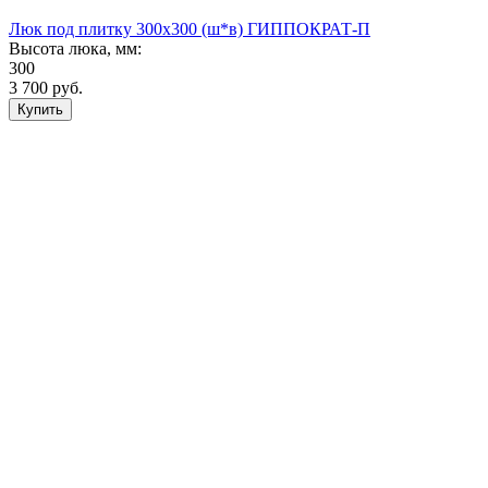
Люк под плитку 300х300 (ш*в) ГИППОКРАТ-П
Высота люка, мм:
300
3 700
руб.