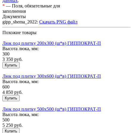
данных
.
*
— Поля, обязательные для
заполнения
Документы
gipp_shema_2022:
Скачать PNG файл
Похожие товары
Люк под плитку 200х300 (ш*в) ГИППОКРАТ-П
Высота люка, мм:
300
3 350
руб.
Люк под плитку 300х600 (ш*в) ГИППОКРАТ-П
Высота люка, мм:
600
4 850
руб.
Люк под плитку 500х500 (ш*в) ГИППОКРАТ-П
Высота люка, мм:
500
5 250
руб.