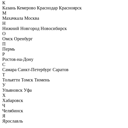
К
Казань
Кемерово
Краснодар
Красноярск
М
Махачкала
Москва
Н
Нижний Новгород
Новосибирск
О
Омск
Оренбург
П
Пермь
Р
Ростов-на-Дону
С
Самара
Санкт-Петербург
Саратов
Т
Тольятти
Томск
Тюмень
У
Ульяновск
Уфа
Х
Хабаровск
Ч
Челябинск
Я
Ярославль