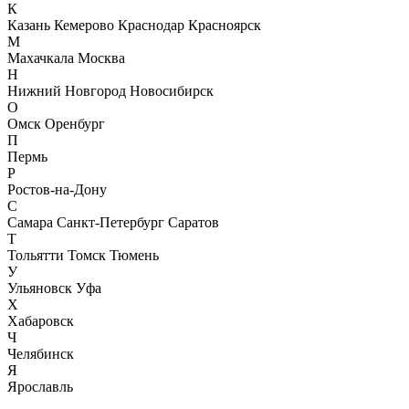
К
Казань
Кемерово
Краснодар
Красноярск
М
Махачкала
Москва
Н
Нижний Новгород
Новосибирск
О
Омск
Оренбург
П
Пермь
Р
Ростов-на-Дону
С
Самара
Санкт-Петербург
Саратов
Т
Тольятти
Томск
Тюмень
У
Ульяновск
Уфа
Х
Хабаровск
Ч
Челябинск
Я
Ярославль