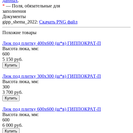
данных
.
*
— Поля, обязательные для
заполнения
Документы
gipp_shema_2022:
Скачать PNG файл
Похожие товары
Люк под плитку 400х600 (ш*в) ГИППОКРАТ-П
Высота люка, мм:
600
5 150
руб.
Люк под плитку 300х300 (ш*в) ГИППОКРАТ-П
Высота люка, мм:
300
3 700
руб.
Люк под плитку 600х600 (ш*в) ГИППОКРАТ-П
Высота люка, мм:
600
6 000
руб.