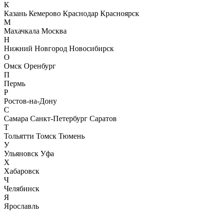
К
Казань
Кемерово
Краснодар
Красноярск
М
Махачкала
Москва
Н
Нижний Новгород
Новосибирск
О
Омск
Оренбург
П
Пермь
Р
Ростов-на-Дону
С
Самара
Санкт-Петербург
Саратов
Т
Тольятти
Томск
Тюмень
У
Ульяновск
Уфа
Х
Хабаровск
Ч
Челябинск
Я
Ярославль