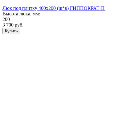
Люк под плитку 400х200 (ш*в) ГИППОКРАТ-П
Высота люка, мм:
200
3 700
руб.