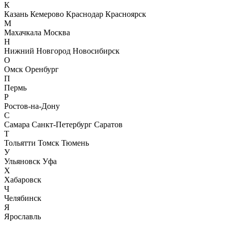
К
Казань
Кемерово
Краснодар
Красноярск
М
Махачкала
Москва
Н
Нижний Новгород
Новосибирск
О
Омск
Оренбург
П
Пермь
Р
Ростов-на-Дону
С
Самара
Санкт-Петербург
Саратов
Т
Тольятти
Томск
Тюмень
У
Ульяновск
Уфа
Х
Хабаровск
Ч
Челябинск
Я
Ярославль