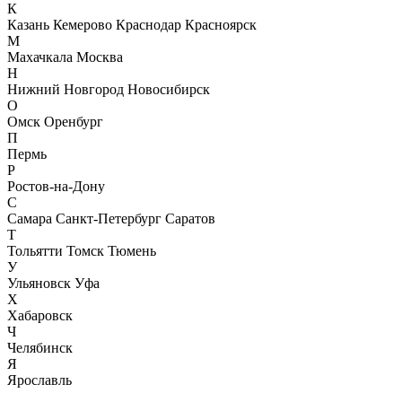
К
Казань
Кемерово
Краснодар
Красноярск
М
Махачкала
Москва
Н
Нижний Новгород
Новосибирск
О
Омск
Оренбург
П
Пермь
Р
Ростов-на-Дону
С
Самара
Санкт-Петербург
Саратов
Т
Тольятти
Томск
Тюмень
У
Ульяновск
Уфа
Х
Хабаровск
Ч
Челябинск
Я
Ярославль