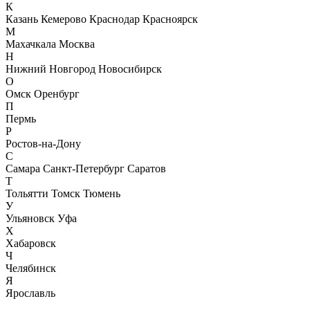
К
Казань
Кемерово
Краснодар
Красноярск
М
Махачкала
Москва
Н
Нижний Новгород
Новосибирск
О
Омск
Оренбург
П
Пермь
Р
Ростов-на-Дону
С
Самара
Санкт-Петербург
Саратов
Т
Тольятти
Томск
Тюмень
У
Ульяновск
Уфа
Х
Хабаровск
Ч
Челябинск
Я
Ярославль