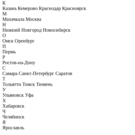
К
Казань
Кемерово
Краснодар
Красноярск
М
Махачкала
Москва
Н
Нижний Новгород
Новосибирск
О
Омск
Оренбург
П
Пермь
Р
Ростов-на-Дону
С
Самара
Санкт-Петербург
Саратов
Т
Тольятти
Томск
Тюмень
У
Ульяновск
Уфа
Х
Хабаровск
Ч
Челябинск
Я
Ярославль