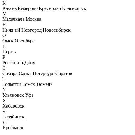
К
Казань
Кемерово
Краснодар
Красноярск
М
Махачкала
Москва
Н
Нижний Новгород
Новосибирск
О
Омск
Оренбург
П
Пермь
Р
Ростов-на-Дону
С
Самара
Санкт-Петербург
Саратов
Т
Тольятти
Томск
Тюмень
У
Ульяновск
Уфа
Х
Хабаровск
Ч
Челябинск
Я
Ярославль