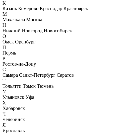
К
Казань
Кемерово
Краснодар
Красноярск
М
Махачкала
Москва
Н
Нижний Новгород
Новосибирск
О
Омск
Оренбург
П
Пермь
Р
Ростов-на-Дону
С
Самара
Санкт-Петербург
Саратов
Т
Тольятти
Томск
Тюмень
У
Ульяновск
Уфа
Х
Хабаровск
Ч
Челябинск
Я
Ярославль