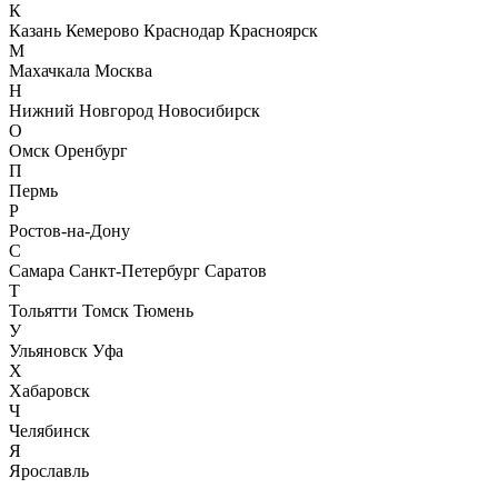
К
Казань
Кемерово
Краснодар
Красноярск
М
Махачкала
Москва
Н
Нижний Новгород
Новосибирск
О
Омск
Оренбург
П
Пермь
Р
Ростов-на-Дону
С
Самара
Санкт-Петербург
Саратов
Т
Тольятти
Томск
Тюмень
У
Ульяновск
Уфа
Х
Хабаровск
Ч
Челябинск
Я
Ярославль