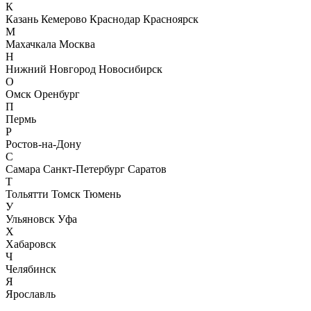
К
Казань
Кемерово
Краснодар
Красноярск
М
Махачкала
Москва
Н
Нижний Новгород
Новосибирск
О
Омск
Оренбург
П
Пермь
Р
Ростов-на-Дону
С
Самара
Санкт-Петербург
Саратов
Т
Тольятти
Томск
Тюмень
У
Ульяновск
Уфа
Х
Хабаровск
Ч
Челябинск
Я
Ярославль