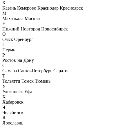
К
Казань
Кемерово
Краснодар
Красноярск
М
Махачкала
Москва
Н
Нижний Новгород
Новосибирск
О
Омск
Оренбург
П
Пермь
Р
Ростов-на-Дону
С
Самара
Санкт-Петербург
Саратов
Т
Тольятти
Томск
Тюмень
У
Ульяновск
Уфа
Х
Хабаровск
Ч
Челябинск
Я
Ярославль