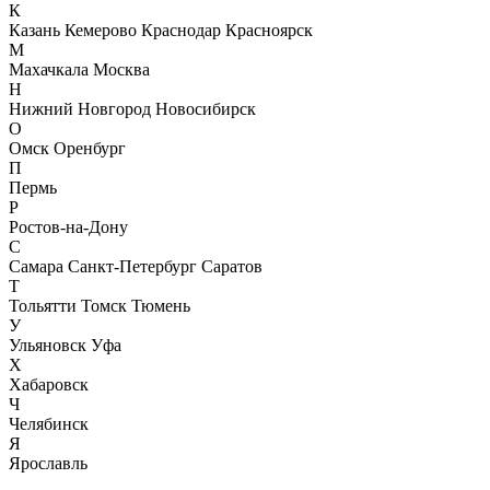
К
Казань
Кемерово
Краснодар
Красноярск
М
Махачкала
Москва
Н
Нижний Новгород
Новосибирск
О
Омск
Оренбург
П
Пермь
Р
Ростов-на-Дону
С
Самара
Санкт-Петербург
Саратов
Т
Тольятти
Томск
Тюмень
У
Ульяновск
Уфа
Х
Хабаровск
Ч
Челябинск
Я
Ярославль