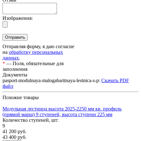
Изображения:
Отправляя форму, я даю согласие
на
обработку персональных
данных
.
*
— Поля, обязательные для
заполнения
Документы
pasport-modulnaya-malogabaritnaya-lestnica-s-p:
Скачать PDF
файл
Похожие товары
Модульная лестница высота 2025-2250 мм кв. профиль
(прямой марш) 9 ступеней, высота ступени 225 мм
Количество ступеней, шт:
9
41 200
руб.
43 400 руб.