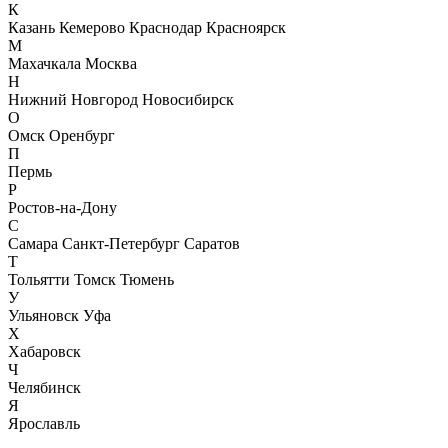
К
Казань
Кемерово
Краснодар
Красноярск
М
Махачкала
Москва
Н
Нижний Новгород
Новосибирск
О
Омск
Оренбург
П
Пермь
Р
Ростов-на-Дону
С
Самара
Санкт-Петербург
Саратов
Т
Тольятти
Томск
Тюмень
У
Ульяновск
Уфа
Х
Хабаровск
Ч
Челябинск
Я
Ярославль