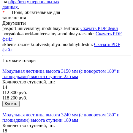
на
обработку персональных
данных
.
*
— Поля, обязательные для
заполнения
Документы
pasport-universalnyj-modulnaya-lestnica:
Скачать PDF файл
poryadok-sborki-universalnyj-modulnaya-lestnic:
Скачать PDF
файл
skhema-razmetki-otverstij-dlya-modulnyh-lestni:
Скачать PDF
файл
Похожие товары
Модульная лестница высота 3150 мм (с поворотом 180° и
площадками) высота ступени 225 мм
Количество ступеней, шт:
14
112 300
руб.
118 200 руб.
Модульная лестница высота 3240 мм (с поворотом 180° и
площадками) высота ступени 180 мм
Количество ступеней, шт:
18