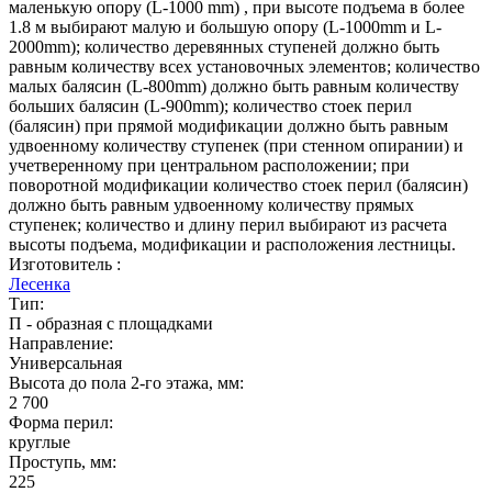
маленькую опору (L-1000 mm) , при высоте подъема в более
1.8 м выбирают малую и большую опору (L-1000mm и L-
2000mm); количество деревянных ступеней должно быть
равным количеству всех установочных элементов; количество
малых балясин (L-800mm) должно быть равным количеству
больших балясин (L-900mm); количество стоек перил
(балясин) при прямой модификации должно быть равным
удвоенному количеству ступенек (при стенном опирании) и
учетверенному при центральном расположении; при
поворотной модификации количество стоек перил (балясин)
должно быть равным удвоенному количеству прямых
ступенек; количество и длину перил выбирают из расчета
высоты подъема, модификации и расположения лестницы.
Изготовитель :
Лесенка
Тип:
П - образная с площадками
Направление:
Универсальная
Высота до пола 2-го этажа, мм:
2 700
Форма перил:
круглые
Проступь, мм:
225