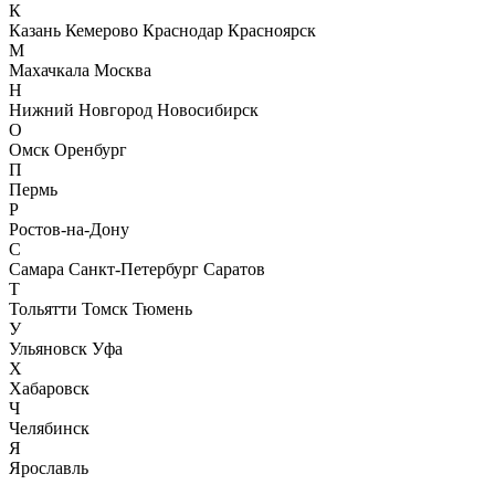
К
Казань
Кемерово
Краснодар
Красноярск
М
Махачкала
Москва
Н
Нижний Новгород
Новосибирск
О
Омск
Оренбург
П
Пермь
Р
Ростов-на-Дону
С
Самара
Санкт-Петербург
Саратов
Т
Тольятти
Томск
Тюмень
У
Ульяновск
Уфа
Х
Хабаровск
Ч
Челябинск
Я
Ярославль