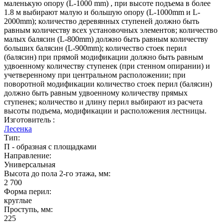
маленькую опору (L-1000 mm) , при высоте подъема в более
1.8 м выбирают малую и большую опору (L-1000mm и L-
2000mm); количество деревянных ступеней должно быть
равным количеству всех установочных элементов; количество
малых балясин (L-800mm) должно быть равным количеству
больших балясин (L-900mm); количество стоек перил
(балясин) при прямой модификации должно быть равным
удвоенному количеству ступенек (при стенном опирании) и
учетверенному при центральном расположении; при
поворотной модификации количество стоек перил (балясин)
должно быть равным удвоенному количеству прямых
ступенек; количество и длину перил выбирают из расчета
высоты подъема, модификации и расположения лестницы.
Изготовитель :
Лесенка
Тип:
П - образная с площадками
Направление:
Универсальная
Высота до пола 2-го этажа, мм:
2 700
Форма перил:
круглые
Проступь, мм:
225