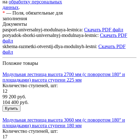
на
обработку персональных
данных
.
*
— Поля, обязательные для
заполнения
Документы
pasport-universalnyj-modulnaya-lestnica:
Скачать PDF файл
poryadok-sborki-universalnyj-modulnaya-lestnic:
Скачать PDF
файл
skhema-razmetki-otverstij-dlya-modulnyh-lestni:
Скачать PDF
файл
Похожие товары
Модульная лестница высота 2700 мм (с поворотом 180° и
площадками) высота ступени 225 мм
Количество ступеней, шт:
12
99 200
руб.
104 400 руб.
Модульная лестница высота 3060 мм (с поворотом 180° и
площадками) высота ступени 180 мм
Количество ступеней, шт:
17