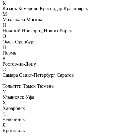
К
Казань
Кемерово
Краснодар
Красноярск
М
Махачкала
Москва
Н
Нижний Новгород
Новосибирск
О
Омск
Оренбург
П
Пермь
Р
Ростов-на-Дону
С
Самара
Санкт-Петербург
Саратов
Т
Тольятти
Томск
Тюмень
У
Ульяновск
Уфа
Х
Хабаровск
Ч
Челябинск
Я
Ярославль