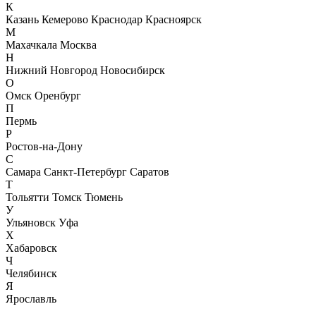
К
Казань
Кемерово
Краснодар
Красноярск
М
Махачкала
Москва
Н
Нижний Новгород
Новосибирск
О
Омск
Оренбург
П
Пермь
Р
Ростов-на-Дону
С
Самара
Санкт-Петербург
Саратов
Т
Тольятти
Томск
Тюмень
У
Ульяновск
Уфа
Х
Хабаровск
Ч
Челябинск
Я
Ярославль