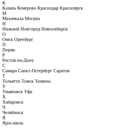
К
Казань
Кемерово
Краснодар
Красноярск
М
Махачкала
Москва
Н
Нижний Новгород
Новосибирск
О
Омск
Оренбург
П
Пермь
Р
Ростов-на-Дону
С
Самара
Санкт-Петербург
Саратов
Т
Тольятти
Томск
Тюмень
У
Ульяновск
Уфа
Х
Хабаровск
Ч
Челябинск
Я
Ярославль