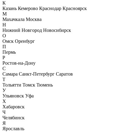
К
Казань
Кемерово
Краснодар
Красноярск
М
Махачкала
Москва
Н
Нижний Новгород
Новосибирск
О
Омск
Оренбург
П
Пермь
Р
Ростов-на-Дону
С
Самара
Санкт-Петербург
Саратов
Т
Тольятти
Томск
Тюмень
У
Ульяновск
Уфа
Х
Хабаровск
Ч
Челябинск
Я
Ярославль