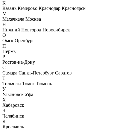
К
Казань
Кемерово
Краснодар
Красноярск
М
Махачкала
Москва
Н
Нижний Новгород
Новосибирск
О
Омск
Оренбург
П
Пермь
Р
Ростов-на-Дону
С
Самара
Санкт-Петербург
Саратов
Т
Тольятти
Томск
Тюмень
У
Ульяновск
Уфа
Х
Хабаровск
Ч
Челябинск
Я
Ярославль