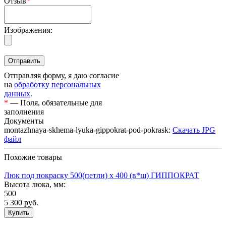
Отзыв
*
Изображения:
Отправляя форму, я даю согласие
на
обработку персональных
данных
.
*
— Поля, обязательные для
заполнения
Документы
montazhnaya-skhema-lyuka-gippokrat-pod-pokrask:
Скачать JPG
файл
Похожие товары
Люк под покраску 500(петли) х 400 (в*ш) ГИППОКРАТ
Высота люка, мм:
500
5 300
руб.