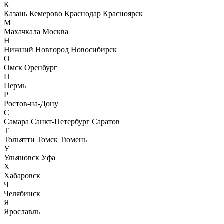
К
Казань
Кемерово
Краснодар
Красноярск
М
Махачкала
Москва
Н
Нижний Новгород
Новосибирск
О
Омск
Оренбург
П
Пермь
Р
Ростов-на-Дону
С
Самара
Санкт-Петербург
Саратов
Т
Тольятти
Томск
Тюмень
У
Ульяновск
Уфа
Х
Хабаровск
Ч
Челябинск
Я
Ярославль