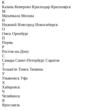
К
Казань
Кемерово
Краснодар
Красноярск
М
Махачкала
Москва
Н
Нижний Новгород
Новосибирск
О
Омск
Оренбург
П
Пермь
Р
Ростов-на-Дону
С
Самара
Санкт-Петербург
Саратов
Т
Тольятти
Томск
Тюмень
У
Ульяновск
Уфа
Х
Хабаровск
Ч
Челябинск
Я
Ярославль