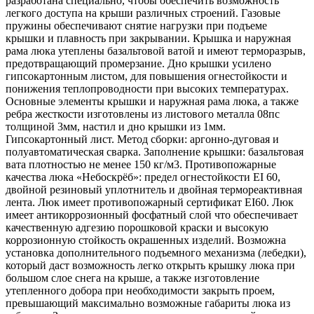
разработана специально, чтобы обеспечить возможность
легкого доступа на крыши различных строений. Газовые
пружины обеспечивают снятие нагрузки при подъеме
крышки и плавность при закрывании. Крышка и наружная
рама люка утеплены базальтовой ватой и имеют терморазрыв,
предотвращающий промерзание. Дно крышки усилено
гипсокартонным листом, для повышения огнестойкости и
понижения теплопроводности при высоких температурах.
Основные элементы крышки и наружная рама люка, а также
ребра жесткости изготовлены из листового металла 08пс
толщиной 3мм, настил и дно крышки из 1мм.
Гипсокартонный лист. Метод сборки: аргонно-дуговая и
полуавтоматическая сварка. Заполнение крышки: базальтовая
вата плотностью не менее 150 кг/м3. Противопожарные
качества люка «Небоскрёб»: предел огнестойкости EI 60,
двойной резиновый уплотнитель и двойная термореактивная
лента. Люк имеет противопожарный сертификат EI60. Люк
имеет антикоррозионный фосфатный слой что обеспечивает
качественную адгезию порошковой краски и высокую
коррозионную стойкость окрашенных изделий. Возможна
установка дополнительного подъемного механизма (лебедки),
который даст возможность легко открыть крышку люка при
большом слое снега на крыше, а также изготовление
утепленного добора при необходимости закрыть проем,
превышающий максимально возможные габариты люка из