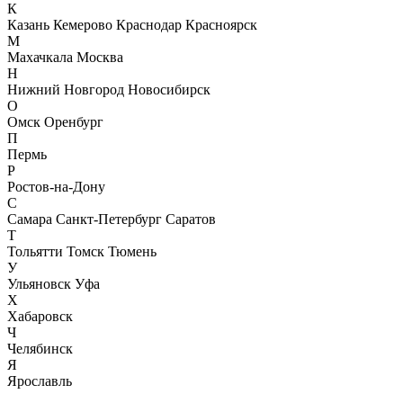
К
Казань
Кемерово
Краснодар
Красноярск
М
Махачкала
Москва
Н
Нижний Новгород
Новосибирск
О
Омск
Оренбург
П
Пермь
Р
Ростов-на-Дону
С
Самара
Санкт-Петербург
Саратов
Т
Тольятти
Томск
Тюмень
У
Ульяновск
Уфа
Х
Хабаровск
Ч
Челябинск
Я
Ярославль