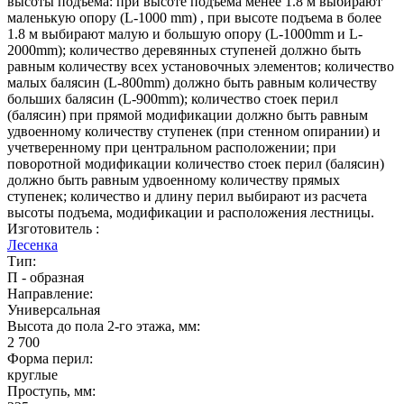
высоты подъёма: при высоте подъема менее 1.8 м выбирают
маленькую опору (L-1000 mm) , при высоте подъема в более
1.8 м выбирают малую и большую опору (L-1000mm и L-
2000mm); количество деревянных ступеней должно быть
равным количеству всех установочных элементов; количество
малых балясин (L-800mm) должно быть равным количеству
больших балясин (L-900mm); количество стоек перил
(балясин) при прямой модификации должно быть равным
удвоенному количеству ступенек (при стенном опирании) и
учетверенному при центральном расположении; при
поворотной модификации количество стоек перил (балясин)
должно быть равным удвоенному количеству прямых
ступенек; количество и длину перил выбирают из расчета
высоты подъема, модификации и расположения лестницы.
Изготовитель :
Лесенка
Тип:
П - образная
Направление:
Универсальная
Высота до пола 2-го этажа, мм:
2 700
Форма перил:
круглые
Проступь, мм: