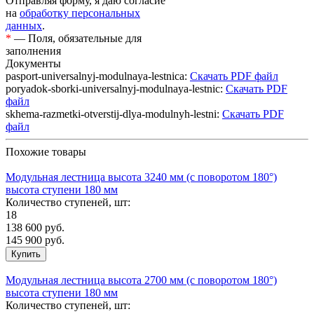
Отправляя форму, я даю согласие
на
обработку персональных
данных
.
*
— Поля, обязательные для
заполнения
Документы
pasport-universalnyj-modulnaya-lestnica:
Скачать PDF файл
poryadok-sborki-universalnyj-modulnaya-lestnic:
Скачать PDF
файл
skhema-razmetki-otverstij-dlya-modulnyh-lestni:
Скачать PDF
файл
Похожие товары
Модульная лестница высота 3240 мм (c поворотом 180°)
высота ступени 180 мм
Количество ступеней, шт:
18
138 600
руб.
145 900 руб.
Модульная лестница высота 2700 мм (c поворотом 180°)
высота ступени 180 мм
Количество ступеней, шт: