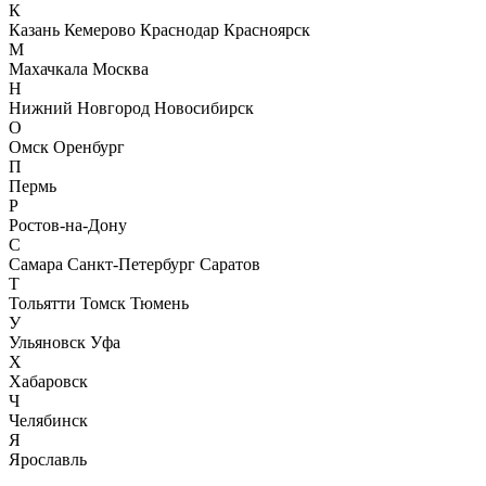
К
Казань
Кемерово
Краснодар
Красноярск
М
Махачкала
Москва
Н
Нижний Новгород
Новосибирск
О
Омск
Оренбург
П
Пермь
Р
Ростов-на-Дону
С
Самара
Санкт-Петербург
Саратов
Т
Тольятти
Томск
Тюмень
У
Ульяновск
Уфа
Х
Хабаровск
Ч
Челябинск
Я
Ярославль