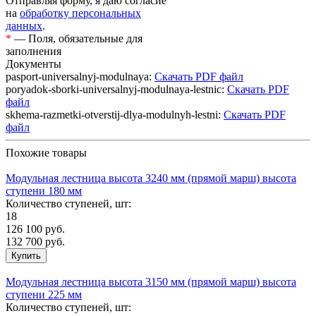
Отправляя форму, я даю согласие
на
обработку персональных
данных
.
*
— Поля, обязательные для
заполнения
Документы
pasport-universalnyj-modulnaya:
Скачать PDF файл
poryadok-sborki-universalnyj-modulnaya-lestnic:
Скачать PDF
файл
skhema-razmetki-otverstij-dlya-modulnyh-lestni:
Скачать PDF
файл
Похожие товары
Модульная лестница высота 3240 мм (прямой марш) высота
ступени 180 мм
Количество ступеней, шт:
18
126 100
руб.
132 700 руб.
Модульная лестница высота 3150 мм (прямой марш) высота
ступени 225 мм
Количество ступеней, шт: