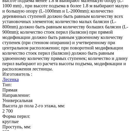
высоте подъема менее 1.8 м выбирают маленькую опору (L-
1000 mm) , при высоте подъема в более 1.8 м выбирают малую
и большую опору (L-1000mm и L-2000mm); количество
деревянных ступеней должно быть равным количеству всех
установочных элементов; количество малых балясин (L-
800mm) должно быть равным количеству больших балясин (L-
900mm); количество стоек перил (балясин) при прямой
модификации должно быть равным удвоенному количеству
ступенек (при стенном опирании) и учетверенному при
центральном расположении; при поворотной модификации
количество стоек перил (балясин) должно быть равным
удвоенному количеству прямых ступенек; количество и длину
перил выбирают из расчета высоты подъема, модификации и
расположения лестницы.
Изготовитель :
Лесенка
Тип:
Прямая
Направление:
Универсальная
Высота до пола 2-го этажа, мм:
2 700
Форма перил:
круглые
Проступь, мм: