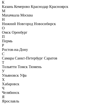
К
Казань
Кемерово
Краснодар
Красноярск
М
Махачкала
Москва
Н
Нижний Новгород
Новосибирск
О
Омск
Оренбург
П
Пермь
Р
Ростов-на-Дону
С
Самара
Санкт-Петербург
Саратов
Т
Тольятти
Томск
Тюмень
У
Ульяновск
Уфа
Х
Хабаровск
Ч
Челябинск
Я
Ярославль