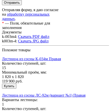
Отправляя форму, я даю согласие
на
обработку персональных
данных
.
*
— Поля, обязательные для
заполнения
Документы
k-003m4:
Скачать PDF файл
k003m-4:
Скачать JPG файл
Похожие товары
Лестница из сосны К-034м Правая
Количество ступеней, шт:
15
Минимальный проём, мм:
1 820 х 1 820
119 900
руб.
Лестница из сосны ЛС-92м (вариант №1) Правая
Варианты лестницы:
1
Количество ступеней, шт: