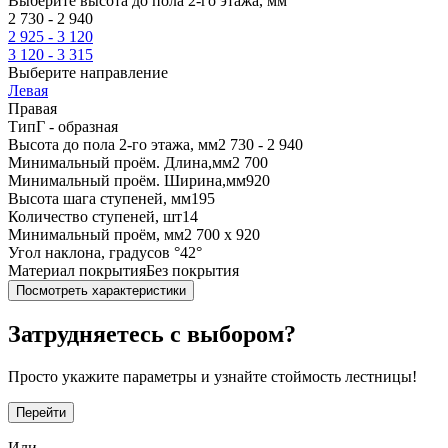
Выберите высота до пола 2-го этажа, мм
2 730 - 2 940
2 925 - 3 120
3 120 - 3 315
Выберите направление
Левая
Правая
Тип
Г - образная
Высота до пола 2-го этажа, мм
2 730 - 2 940
Минимальный проём. Длина,мм
2 700
Минимальный проём. Ширина,мм
920
Высота шага ступеней, мм
195
Количество ступеней, шт
14
Минимальный проём, мм
2 700 х 920
Угол наклона, градусов °
42°
Материал покрытия
Без покрытия
Посмотреть характеристики
Затрудняетесь с выбором?
Просто укажите параметры и узнайте стоймость лестницы!
Перейти
Или