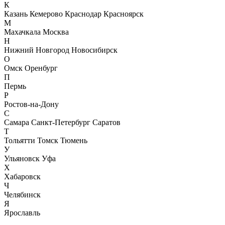
К
Казань
Кемерово
Краснодар
Красноярск
М
Махачкала
Москва
Н
Нижний Новгород
Новосибирск
О
Омск
Оренбург
П
Пермь
Р
Ростов-на-Дону
С
Самара
Санкт-Петербург
Саратов
Т
Тольятти
Томск
Тюмень
У
Ульяновск
Уфа
Х
Хабаровск
Ч
Челябинск
Я
Ярославль