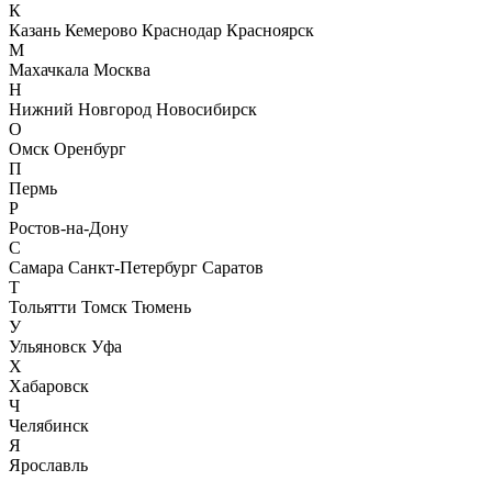
К
Казань
Кемерово
Краснодар
Красноярск
М
Махачкала
Москва
Н
Нижний Новгород
Новосибирск
О
Омск
Оренбург
П
Пермь
Р
Ростов-на-Дону
С
Самара
Санкт-Петербург
Саратов
Т
Тольятти
Томск
Тюмень
У
Ульяновск
Уфа
Х
Хабаровск
Ч
Челябинск
Я
Ярославль