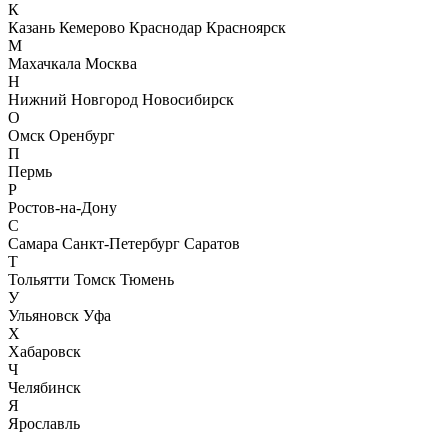
К
Казань
Кемерово
Краснодар
Красноярск
М
Махачкала
Москва
Н
Нижний Новгород
Новосибирск
О
Омск
Оренбург
П
Пермь
Р
Ростов-на-Дону
С
Самара
Санкт-Петербург
Саратов
Т
Тольятти
Томск
Тюмень
У
Ульяновск
Уфа
Х
Хабаровск
Ч
Челябинск
Я
Ярославль