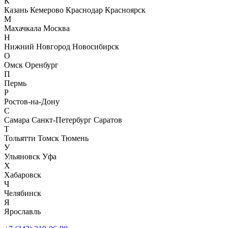
К
Казань
Кемерово
Краснодар
Красноярск
М
Махачкала
Москва
Н
Нижний Новгород
Новосибирск
О
Омск
Оренбург
П
Пермь
Р
Ростов-на-Дону
С
Самара
Санкт-Петербург
Саратов
Т
Тольятти
Томск
Тюмень
У
Ульяновск
Уфа
Х
Хабаровск
Ч
Челябинск
Я
Ярославль